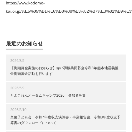
https://www.kodomo-
kai.or.jp/%E5%85%B1%E6%B8%88%E3%82%B7%E3%82%B9%E
最近のお知らせ
2026/8/5
【街頭募金実施のお知らせ】赤い羽根共同募金令和8年熊本地震義援
金街頭募金活動を行います
2026/5/9
とよこれんオータムキャンプ2026 参加者募集
2026/3/10
単位子ども会 令和7年度収支決算書・事業報告書、令和8年度収支予
算書のダウンロードについて