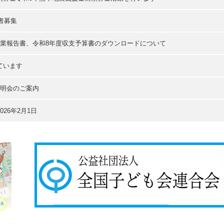
者募集
事業報告書、令和8年度収支予算書のダウンロードについて
ています
説明会のご案内
26年2月1日